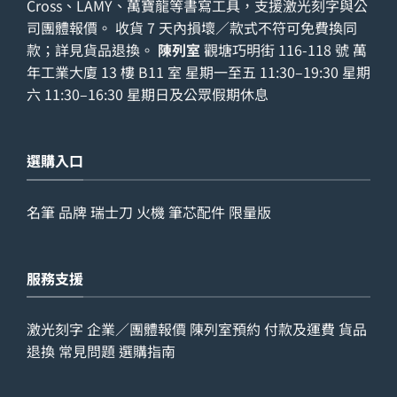
Cross、LAMY、萬寶龍等書寫工具，支援激光刻字與公
司團體報價。 收貨 7 天內損壞／款式不符可免費換同
款；詳見
貨品退換
。
陳列室
觀塘巧明街 116-118 號 萬
年工業大廈 13 樓 B11 室 星期一至五 11:30–19:30 星期
六 11:30–16:30 星期日及公眾假期休息
選購入口
名筆
品牌
瑞士刀
火機
筆芯配件
限量版
服務支援
激光刻字
企業／團體報價
陳列室預約
付款及運費
貨品
退換
常見問題
選購指南