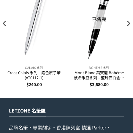
已售完
CALAIS 系列
BOHÈME 系列
Cross Calais 系列 – 鉻色原子筆
Mont Blanc 萬寶龍 Bohème
(AT0112-1)
波希米亞系列 – 藍珠石白金夾
走珠筆 25330
$
240.00
$
3,680.00
LETZONE 名筆匯
品牌名筆・專業刻字・香港陳列室 精選 Parker、