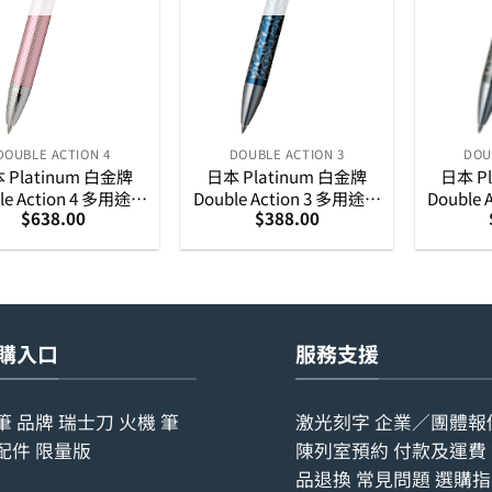
DOUBLE ACTION 4
DOUBLE ACTION 3
DOU
 Platinum 白金牌
日本 Platinum 白金牌
日本 P
le Action 4 多用途筆
Double Action 3 多用途筆
Double
$
638.00
$
388.00
– 粉紅色
– 近代蒔繪 (唐草藍)
– 近代
購入口
服務支援
筆
品牌
瑞士刀
火機
筆
激光刻字
企業／團體報
配件
限量版
陳列室預約
付款及運費
品退換
常見問題
選購指