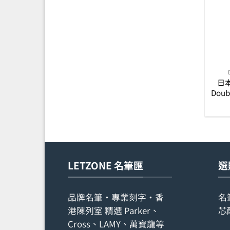
日本
Doub
LETZONE 名筆匯
選
品牌名筆・專業刻字・香
名
港陳列室 精選 Parker、
芯
Cross、LAMY、萬寶龍等