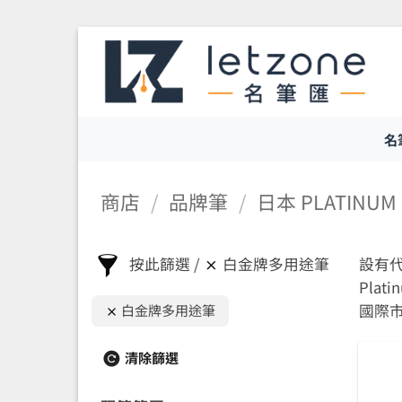
Skip
to
content
名
商店
/
品牌筆
/
日本 PLATINU
按此篩選
白金牌多用途筆
設有代客
Pla
國際
白金牌多用途筆
清除篩選