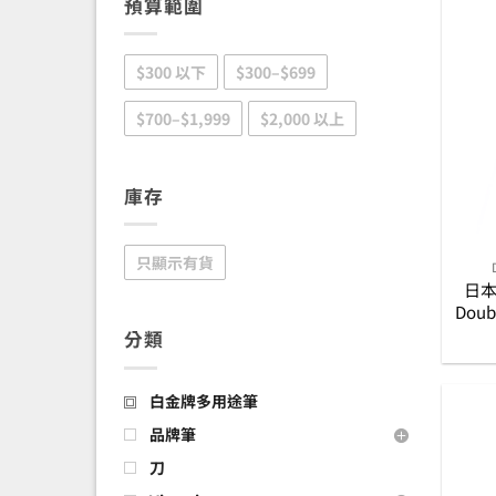
預算範圍
$300 以下
$300–$699
$700–$1,999
$2,000 以上
庫存
只顯示有貨
日本
Doub
–
分類
白金牌多用途筆
品牌筆
刀