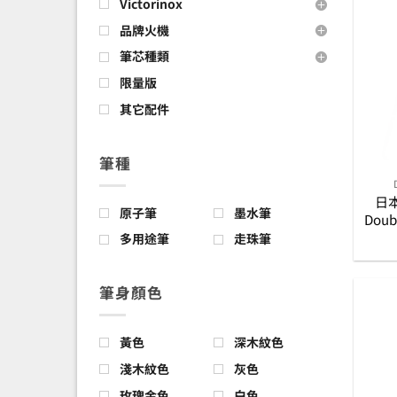
Victorinox
品牌火機
筆芯種類
限量版
其它配件
筆種
日本
原子筆
墨水筆
Doub
多用途筆
走珠筆
筆身顏色
黃色
深木紋色
淺木紋色
灰色
玫瑰金色
白色