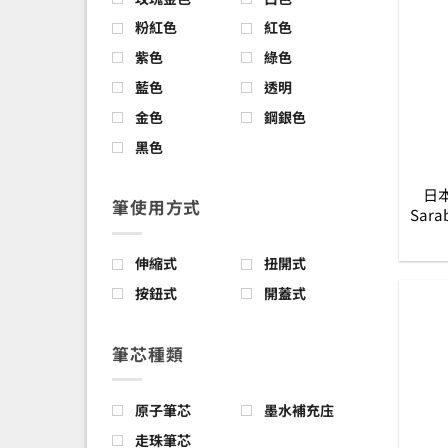
粉紅色
紅色
紫色
綠色
藍色
透明
金色
鋼銀色
黑色
日本
筆使用方式
Sar
伸縮式
扭開式
按鈕式
開蓋式
筆芯種類
原子筆芯
墨水補充庒
走珠筆芯