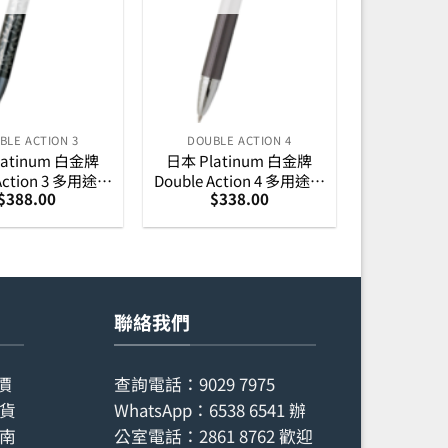
BLE ACTION 3
DOUBLE ACTION 4
latinum 白金牌
日本 Platinum 白金牌
 Action 3 多用途筆
Double Action 4 多用途筆
$
388.00
$
338.00
蒔繪 (唐草淡墨)
– 鎗黑色
聯絡我們
價
查詢電話：
9029 7975
貨
WhatsApp：
6538 6541
辦
南
公室電話：
2861 8762
歡迎