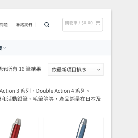
購物車 /
$
0.00
問題
聯絡我們
援
依
顯示所有 16 筆結果
最
新
 3 系列、Double Action 4 系列。
項
圓珠筆和活動鉛筆、毛筆等等，產品銷量在日本及
目
排
序