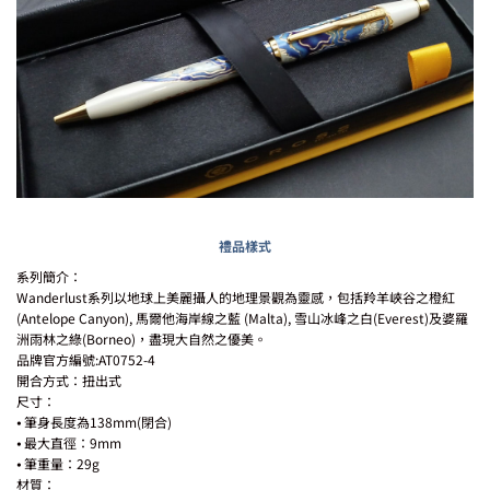
禮品樣式
系列簡介：
Wanderlust系列以地球上美麗攝人的地理景觀為靈感，包括羚羊峽谷之橙紅
(Antelope Canyon), 馬爾他海岸線之藍 (Malta), 雪山冰峰之白(Everest)及婆羅
洲雨林之綠(Borneo)，盡現大自然之優美。
品牌官方編號:AT0752-4
開合方式：扭出式
尺寸：
⦁ 筆身長度為138mm(閉合)
⦁ 最大直徑：9mm
⦁ 筆重量：29g
材質：