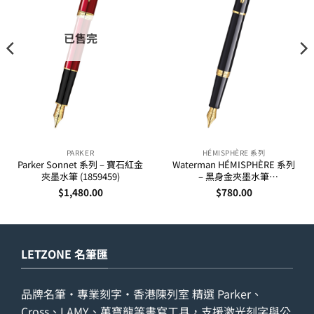
已售完
PARKER
HÉMISPHÈRE 系列
Parker Sonnet 系列 – 寶石紅金
Waterman HÉMISPHÈRE 系列
夾墨水筆 (1859459)
– 黑身金夾墨水筆
(S0920610,S0920630)
$
1,480.00
$
780.00
LETZONE 名筆匯
品牌名筆・專業刻字・香港陳列室 精選 Parker、
Cross、LAMY、萬寶龍等書寫工具，支援激光刻字與公