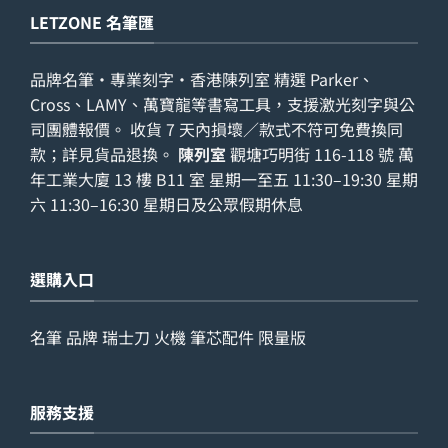
LETZONE 名筆匯
品牌名筆・專業刻字・香港陳列室 精選 Parker、
Cross、LAMY、萬寶龍等書寫工具，支援激光刻字與公
司團體報價。 收貨 7 天內損壞／款式不符可免費換同
款；詳見
貨品退換
。
陳列室
觀塘巧明街 116-118 號 萬
年工業大廈 13 樓 B11 室 星期一至五 11:30–19:30 星期
六 11:30–16:30 星期日及公眾假期休息
選購入口
名筆
品牌
瑞士刀
火機
筆芯配件
限量版
服務支援