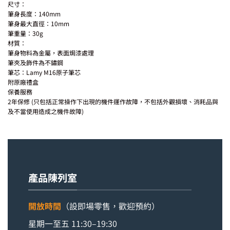
尺寸：
筆身長度：140mm
筆身最大直徑：10mm
筆重量：30g
材質：
筆身物料為金屬，表面焗漆處理
筆夾及飾件為不鏽鋼
筆芯：Lamy M16原子筆芯
附原廠禮盒
保養服務
2年保修 (只包括正常操作下出現的機件運作故障，不包括外觀損壞、消耗品與
及不當使用造成之機件故障)
產品陳列室
開放時間
（設即場零售，歡迎預約）
星期一至五 11:30–19:30