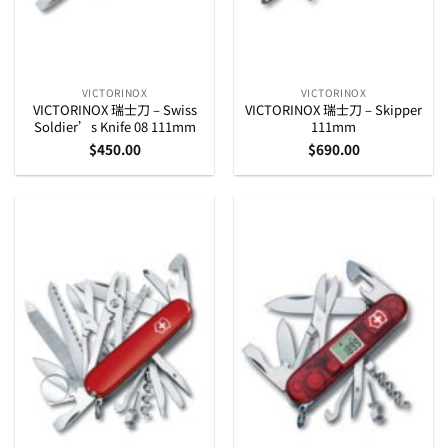
VICTORINOX
VICTORINOX
VICTORINOX 瑞士刀 – Swiss
VICTORINOX 瑞士刀 – Skipper
Soldier’s Knife 08 111mm
111mm
$
450.00
$
690.00