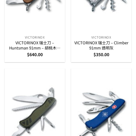
VICTORINOX
VICTORINOX
VICTORINOX 瑞士刀 –
VICTORINOX 瑞士刀 – Climber
Huntsman 91mm – 胡桃木刀
91mm 透明灰
柄
$
640.00
$
350.00