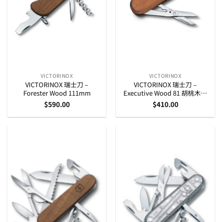
VICTORINOX
VICTORINOX
VICTORINOX 瑞士刀 –
VICTORINOX 瑞士刀 –
Forester Wood 111mm
Executive Wood 81 胡桃木刀
柄
$
590.00
$
410.00