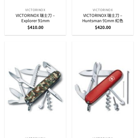
VICTORINOX
VICTORINOX
VICTORINOX 瑞士刀 –
VICTORINOX 瑞士刀 –
Explorer 91mm
Huntsman 91mm 紅色
$
410.00
$
420.00