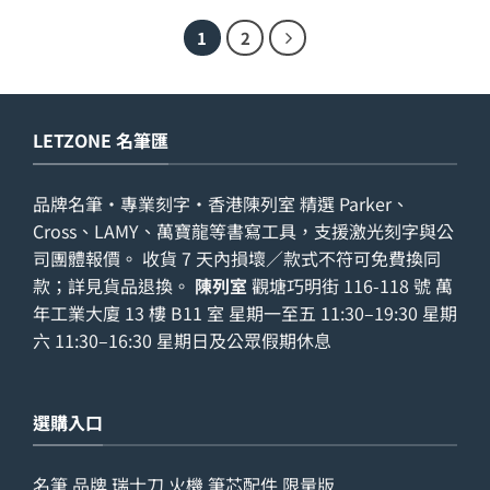
1
2
LETZONE 名筆匯
品牌名筆・專業刻字・香港陳列室 精選 Parker、
Cross、LAMY、萬寶龍等書寫工具，支援激光刻字與公
司團體報價。 收貨 7 天內損壞／款式不符可免費換同
款；詳見
貨品退換
。
陳列室
觀塘巧明街 116-118 號 萬
年工業大廈 13 樓 B11 室 星期一至五 11:30–19:30 星期
六 11:30–16:30 星期日及公眾假期休息
選購入口
名筆
品牌
瑞士刀
火機
筆芯配件
限量版