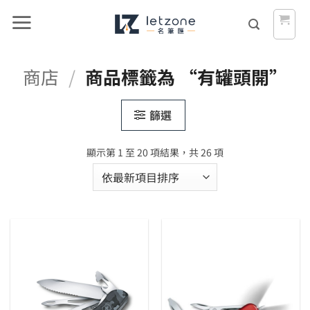
Skip
to
content
商店
/
商品標籤為 “有罐頭開”
篩選
依
顯示第 1 至 20 項結果，共 26 項
最
新
項
目
排
序