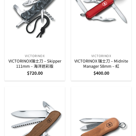
VICTORINOX
VICTORINOX
VICTORINOX瑞士刀 – Skipper
VICTORINOX 瑞士刀 – Midnite
111mm – 海洋迷彩版
Manager 58mm – 紅
$
720.00
$
400.00