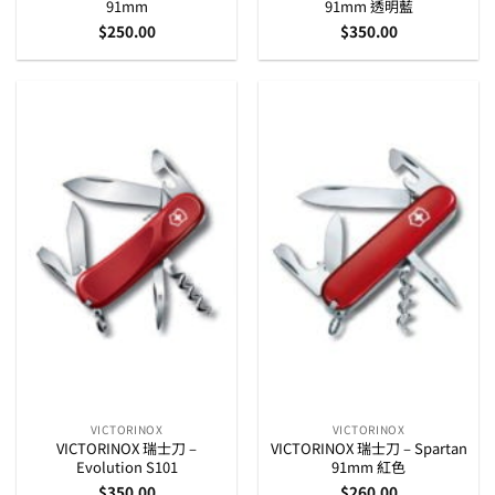
91mm
91mm 透明藍
$
250.00
$
350.00
VICTORINOX
VICTORINOX
VICTORINOX 瑞士刀 –
VICTORINOX 瑞士刀 – Spartan
Evolution S101
91mm 紅色
$
350.00
$
260.00