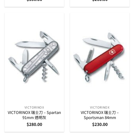
VICTORINOX
VICTORINOX
VICTORINOX 瑞士刀 – Spartan
VICTORINOX 瑞士刀 –
91mm 透明灰
Sportsman 84mm
$
280.00
$
230.00