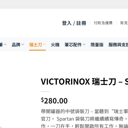
登入 / 註冊
付款及運費
常見
筆
品牌
瑞士刀
火機
筆芯配件
限量版
服務與支
VICTORINOX 瑞士刀 –
280.00
$
帶開罐器的中號袋裝刀 – 當聽到“瑞
官刀。 Spartan 袋裝刀將繼續續寫
作，一刀在手，輕鬆開啟所有工作。無論您