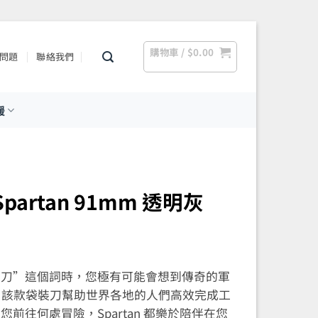
購物車 /
$
0.00
問題
聯絡我們
援
 Spartan 91mm 透明灰
士軍刀”這個詞時，您極有可能會想到傳奇的軍
傳奇。該款袋裝刀幫助世界各地的人們高效完成工
前往何處冒險，Spartan 都樂於陪伴在您