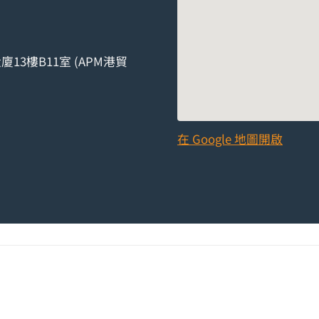
13樓B11室 (APM港貿
在 Google 地圖開啟