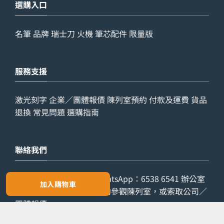
選購入口
名筆
品牌
瑞士刀
火機
筆芯配件
限量版
服務支援
激光刻字
企業／團體報價
陳列室預約
付款及運費
貨品
退換
常見問題
選購指南
聯絡我們
查詢電話：
9029 7975
WhatsApp：
6538 6541
辦公室
加入購物車
電話：
2861 8762
歡迎預約參觀陳列室，或索取公司／
團體報價。
預約參觀