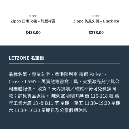
ZIPPO
ZIPPO
Zippo 日版火機 – 龍騰祥雲
Zippo 防風火機 – Black Ice
$
438.00
$
278.00
LETZONE 名筆匯
品牌名筆・專業刻字・香港陳列室 精選 Parker、
Cross、LAMY、萬寶龍等書寫工具，支援激光刻字與公
司團體報價。 收貨 7 天內損壞／款式不符可免費換同
款；詳見
貨品退換
。
陳列室
觀塘巧明街 116-118 號 萬
年工業大廈 13 樓 B11 室 星期一至五 11:30–19:30 星期
六 11:30–16:30 星期日及公眾假期休息