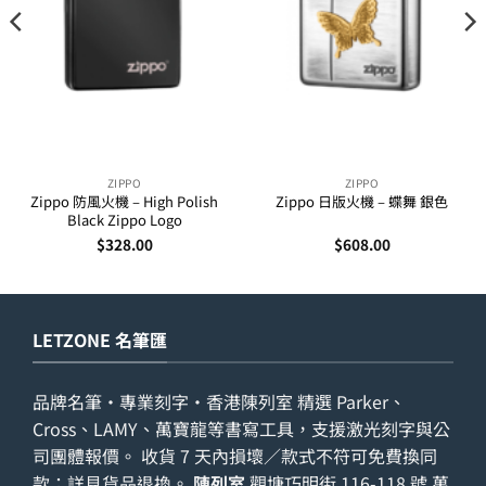
ZIPPO
ZIPPO
Zippo 防風火機 – High Polish
Zippo 日版火機 – 蝶舞 銀色
Black Zippo Logo
$
328.00
$
608.00
LETZONE 名筆匯
品牌名筆・專業刻字・香港陳列室 精選 Parker、
Cross、LAMY、萬寶龍等書寫工具，支援激光刻字與公
司團體報價。 收貨 7 天內損壞／款式不符可免費換同
款；詳見
貨品退換
。
陳列室
觀塘巧明街 116-118 號 萬