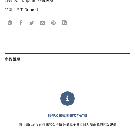
分類:
S.T. Dupont
,
品牌火機
品牌：
S.T. Dupont
商品說明
歡迎公司或團體客戶訂購
可加印LOGO 10件起即有折扣 數量越多折扣越大 請向我們索取報價