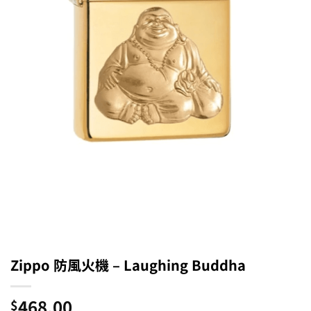
Zippo 防風火機 – Laughing Buddha
468.00
$