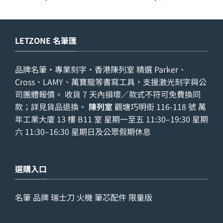
LETZONE 名筆匯
品牌名筆・專業刻字・香港陳列室 精選 Parker、
Cross、LAMY、萬寶龍等書寫工具，支援激光刻字與公
司團體報價。 收貨 7 天內損壞／款式不符可免費換同
款；詳見
貨品退換
。
陳列室
觀塘巧明街 116-118 號 萬
年工業大廈 13 樓 B11 室 星期一至五 11:30–19:30 星期
六 11:30–16:30 星期日及公眾假期休息
選購入口
名筆
品牌
瑞士刀
火機
筆芯配件
限量版