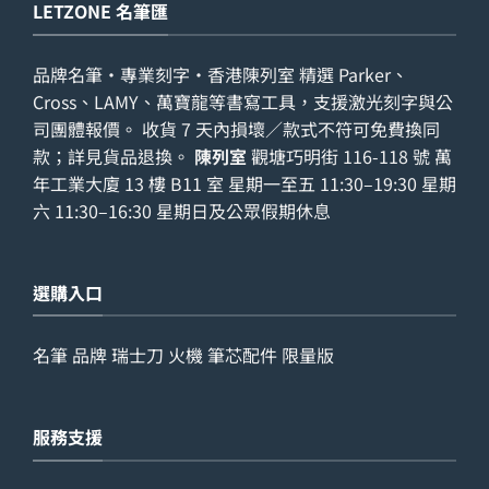
LETZONE 名筆匯
品牌名筆・專業刻字・香港陳列室 精選 Parker、
Cross、LAMY、萬寶龍等書寫工具，支援激光刻字與公
司團體報價。 收貨 7 天內損壞／款式不符可免費換同
款；詳見
貨品退換
。
陳列室
觀塘巧明街 116-118 號 萬
年工業大廈 13 樓 B11 室 星期一至五 11:30–19:30 星期
六 11:30–16:30 星期日及公眾假期休息
選購入口
名筆
品牌
瑞士刀
火機
筆芯配件
限量版
服務支援