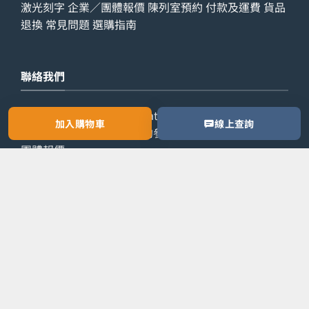
激光刻字
企業／團體報價
陳列室預約
付款及運費
貨品
退換
常見問題
選購指南
聯絡我們
查詢電話：
9029 7975
WhatsApp：
6538 6541
辦公室
加入購物車
線上查詢
電話：
2861 8762
歡迎預約參觀陳列室，或索取公司／
團體報價。
預約參觀
索取報價
Copyright 2026 ©
LETZONE 名筆匯