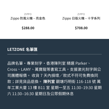
ZIPPO
ZIPPO
Zippo 防風火機 – 亮金色
Zippo 日版火機 – 十字系列
$
288.00
$
708.00
LETZONE 名筆匯
品牌名筆・專業刻字・香港陳列室 精選 Parker、
Cross、LAMY、萬寶龍等書寫工具，支援激光刻字與公
司團體報價。 收貨 7 天內損壞／款式不符可免費換同
款；詳見
貨品退換
。
陳列室
觀塘巧明街 116-118 號 萬
年工業大廈 13 樓 B11 室 星期一至五 11:30–19:30 星期
六 11:30–16:30 星期日及公眾假期休息