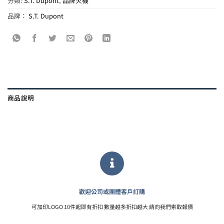
分類:
S.T. Dupont
,
品牌火機
品牌：
S.T. Dupont
商品說明
歡迎公司或團體客戶訂購
可加印LOGO 10件起即有折扣 數量越多折扣越大 請向我們索取報價