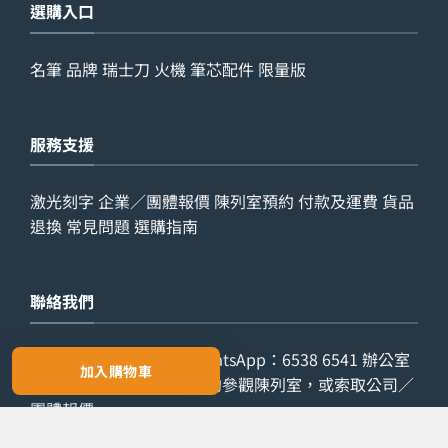
選購入口
名筆
品牌
瑞士刀
火機
筆芯配件
限量版
服務支援
激光刻字
企業／團體報價
陳列室預約
付款及運費
貨品
退換
常見問題
選購指南
聯絡我們
查詢電話：
9029 7975
WhatsApp：
6538 6541
辦公室
加入購物車
電話：
2861 8762
歡迎預約參觀陳列室，或索取公司／
團體報價。
預約參觀