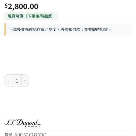
2,800.00
$
下單後會先確認存貨／刻字，再通知付款；並非即時扣款。
S.T. Dupont Slim 7 系列 – 彩繪鯉魚圖案噴射式防風火機 數量
貨號:
DUP-S7-027797KF