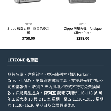
ZIPPO
ZIPPO
Zippo 韓版火機 – 銀金色愛之
Zippo 防風火機 – Antique
翼
Silver Plate
$
758.00
$
298.00
LETZONE 名筆匯
品牌名筆・專業刻字・香港陳列室 精選 Parker、
Cross、LAMY、萬寶龍等書寫工具，支援激光刻字與公
司團體報價。 收貨 7 天內損壞／款式不符可免費換同
款；詳見
貨品退換
。
陳列室
觀塘巧明街 116-118 號 萬
年工業大廈 13 樓 B11 室 星期一至五 11:30–19:30 星期
六 11:30–16:30 星期日及公眾假期休息