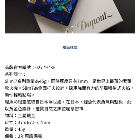
禮品樣式
品牌官方編號：027797KF
系列簡介：
Slim 7系列重量為45g，同時厚度只有7mm，是世界上最薄的奢華
款火機。Slim7為側面打火設計，採用強而有力的防風噴射式火焰，
助你輕鬆點燃。
鯉魚彩繪靈感取自日本浮世繪，在日本，鯉魚代表勇氣與堅毅，配
以黃金色設計，禮贊自然之美並喻意吉祥
物料：金屬鍍金
尺寸：37 x 67.5 x 7mm
重量：45g
保養：2年原廠保養