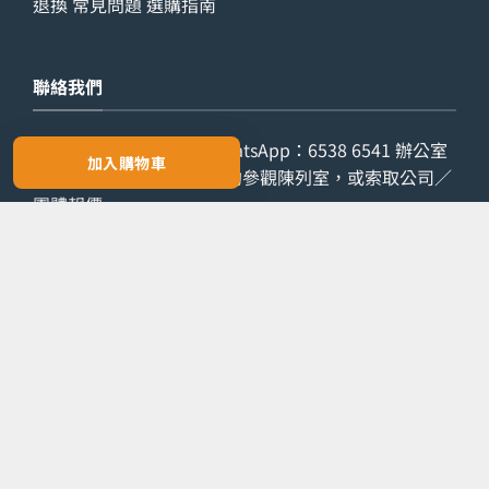
退換
常見問題
選購指南
聯絡我們
查詢電話：
9029 7975
WhatsApp：
6538 6541
辦公室
加入購物車
電話：
2861 8762
歡迎預約參觀陳列室，或索取公司／
團體報價。
預約參觀
索取報價
Copyright 2026 ©
LETZONE 名筆匯
PayPal
Ca
On