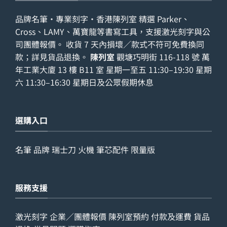
品牌名筆・專業刻字・香港陳列室 精選 Parker、
Cross、LAMY、萬寶龍等書寫工具，支援激光刻字與公
司團體報價。 收貨 7 天內損壞／款式不符可免費換同
款；詳見
貨品退換
。
陳列室
觀塘巧明街 116-118 號 萬
年工業大廈 13 樓 B11 室 星期一至五 11:30–19:30 星期
六 11:30–16:30 星期日及公眾假期休息
選購入口
名筆
品牌
瑞士刀
火機
筆芯配件
限量版
服務支援
激光刻字
企業／團體報價
陳列室預約
付款及運費
貨品