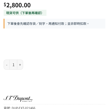
2,800.00
$
下單後會先確認存貨／刻字，再通知付款；並非即時扣款。
S.T. Dupont EXTRÊME系列 - 磨砂黑配灰高強度噴射式防風火機 數量
貨號:
DUP-EXT-021466