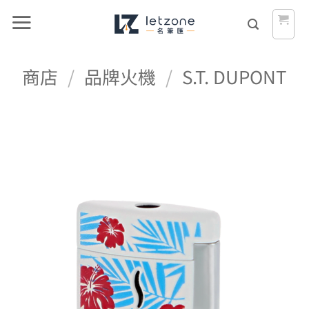
Skip
to
content
商店
/
品牌火機
/
S.T. DUPONT