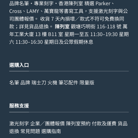
品牌名筆・專業刻字・香港陳列室 精選 Parker、
Cross、LAMY、萬寶龍等書寫工具，支援激光刻字與公
司團體報價。 收貨 7 天內損壞／款式不符可免費換同
款；詳見
貨品退換
。
陳列室
觀塘巧明街 116-118 號 萬
年工業大廈 13 樓 B11 室 星期一至五 11:30–19:30 星期
六 11:30–16:30 星期日及公眾假期休息
選購入口
名筆
品牌
瑞士刀
火機
筆芯配件
限量版
服務支援
激光刻字
企業／團體報價
陳列室預約
付款及運費
貨品
退換
常見問題
選購指南