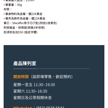
⦁ 筆重量：30g
材質：
⦁ 筆身物料為金屬，鍍22K黃金
⦁ 筆夾及飾件為金屬，鍍22K黃金
筆芯：Sheaffer原子芯(T型)(附送1枝黑色)
附原廠盒、保用證(原廠3年保用)
如須刻名加$50 (指定字體)
產品陳列室
開放時間
（設即場零售，歡迎預約）
星期一至五 11:30–19:30
星期六 11:30–16:30
星期日及公眾假期休息
WhatsApp
：
(852) 6538 6541