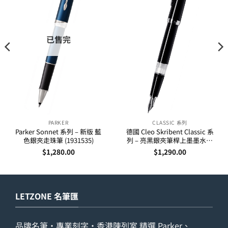
已售完
PARKER
CLASSIC 系列
Parker Sonnet 系列 – 新版 藍
德國 Cleo Skribent Classic 系
色銀夾走珠筆 (1931535)
列 – 亮黑銀夾筆桿上墨墨水筆
(24000-02)
$
1,280.00
$
1,290.00
LETZONE 名筆匯
品牌名筆・專業刻字・香港陳列室 精選 Parker、