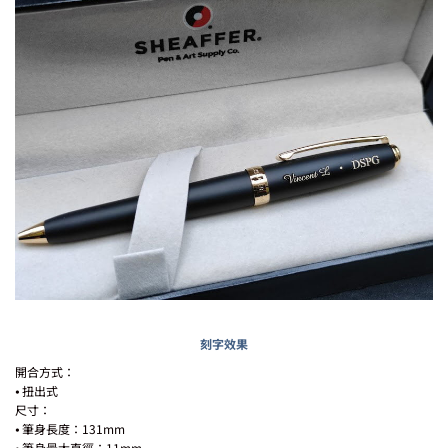
刻字效果
開合方式：
⦁ 扭出式
尺寸：
⦁ 筆身長度：131mm
⦁ 筆身最大直徑：11mm