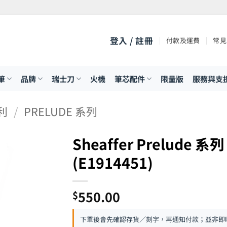
登入 / 註冊
付款及運費
常見
筆
品牌
瑞士刀
火機
筆芯配件
限量版
服務與支
飛利
/
PRELUDE 系列
Sheaffer Prelude
(E1914451)
550.00
$
下單後會先確認存貨／刻字，再通知付款；並非即