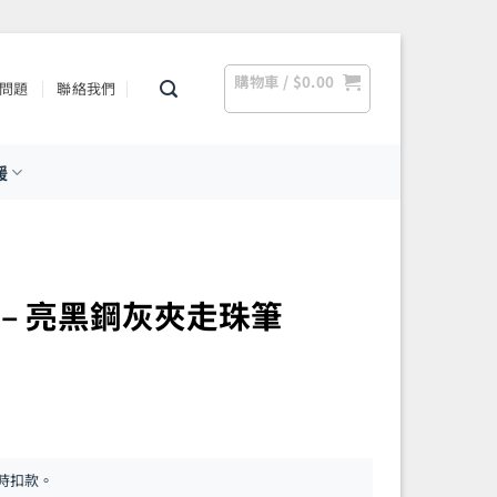
購物車 /
$
0.00
問題
聯絡我們
援
 系列 – 亮黑鋼灰夾走珠筆
時扣款。