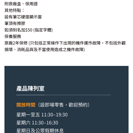
附原廠盒、保用證
其他特點：
設有筆芯硬度顯示窗
筆頂有擦膠
如須刻名加$50 (指定字體)
保養服務
原廠2年保修 (只包括正常操作下出現的機件運作故障，不包括外觀
損壞、消耗品與及不當使用造成之機件故障)
產品陳列室
開放時間
（設即場零售，歡迎預約）
星期一至五 11:30–19:30
星期六 11:30–16:30
星期日及公眾假期休息