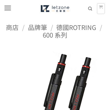
Skip
to
content
商店
/
品牌筆
/
德國ROTRING
/
600 系列