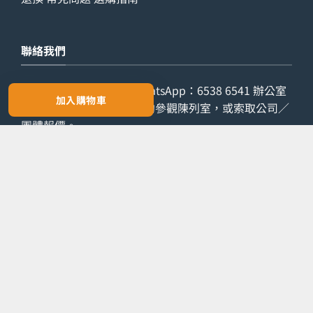
聯絡我們
查詢電話：
9029 7975
WhatsApp：
6538 6541
辦公室
加入購物車
電話：
2861 8762
歡迎預約參觀陳列室，或索取公司／
團體報價。
預約參觀
索取報價
Copyright 2026 ©
LETZONE 名筆匯
PayPal
Ca
On