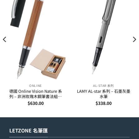
ONLINE
AL-STAR 系列
德國 Online Vision Nature 系
LAMY AL-star 系列 – 石墨灰墨
列 – 非洲玫瑰木鋼筆書法組合
水筆
(36785)
$
630.00
$
338.00
LETZONE 名筆匯