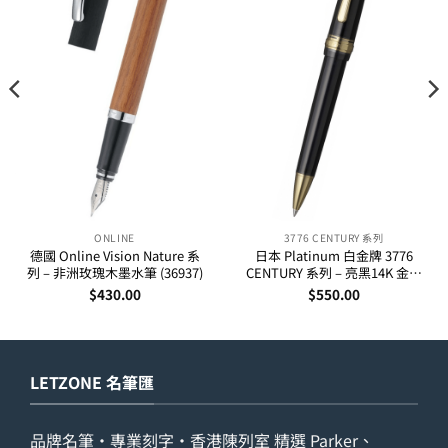
ONLINE
3776 CENTURY 系列
德國 Online Vision Nature 系
日本 Platinum 白金牌 3776
列 – 非洲玫瑰木墨水筆 (36937)
CENTURY 系列 – 亮黑14K 金夾
原子筆
$
430.00
$
550.00
LETZONE 名筆匯
品牌名筆・專業刻字・香港陳列室 精選 Parker、