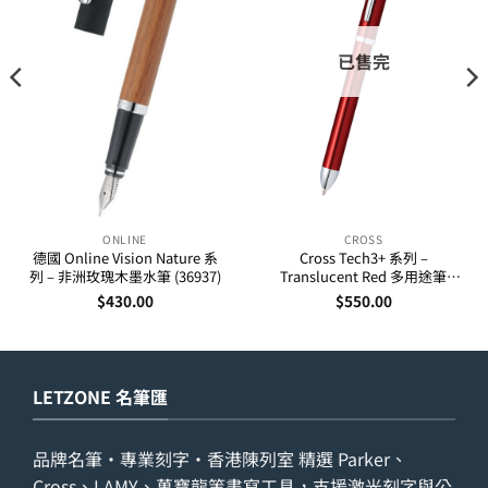
已售完
ONLINE
CROSS
德國 Online Vision Nature 系
Cross Tech3+ 系列 –
列 – 非洲玫瑰木墨水筆 (36937)
Translucent Red 多用途筆
(AT0090-13)
$
430.00
$
550.00
LETZONE 名筆匯
品牌名筆・專業刻字・香港陳列室 精選 Parker、
Cross、LAMY、萬寶龍等書寫工具，支援激光刻字與公