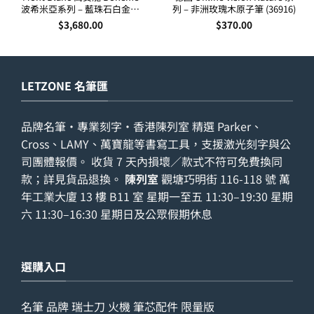
波希米亞系列 – 藍珠石白金夾
列 – 非洲玫瑰木原子筆 (36916)
走珠筆 25330
$
3,680.00
$
370.00
LETZONE 名筆匯
品牌名筆・專業刻字・香港陳列室 精選 Parker、
Cross、LAMY、萬寶龍等書寫工具，支援激光刻字與公
司團體報價。 收貨 7 天內損壞／款式不符可免費換同
款；詳見
貨品退換
。
陳列室
觀塘巧明街 116-118 號 萬
年工業大廈 13 樓 B11 室 星期一至五 11:30–19:30 星期
六 11:30–16:30 星期日及公眾假期休息
選購入口
名筆
品牌
瑞士刀
火機
筆芯配件
限量版