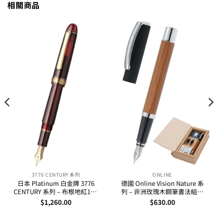
相關商品
3776 CENTURY 系列
ONLINE
日本 Platinum 白金牌 3776
德國 Online Vision Nature 系
CENTURY 系列 – 布根地紅14K
列 – 非洲玫瑰木鋼筆書法組合
金筆咀墨水筆
(36785)
$
1,260.00
$
630.00