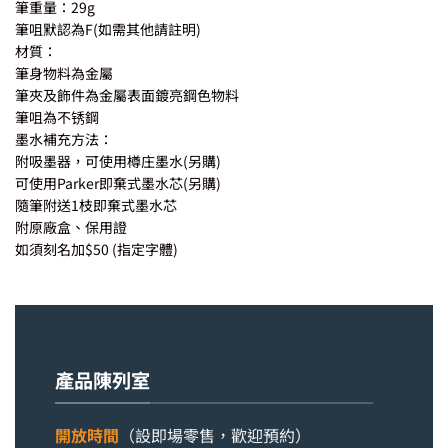
筆重量：29g
筆咀默認為F(如需其他請註明)
材質：
筆身物料為金屬
筆夾及飾件為金屬表面鍍亮鋼色物料
筆咀為不锈鋼
墨水補充方法：
附吸墨器，可使用樽庄墨水(另購)
可使用Parker即棄式墨水芯(另購)
隨筆附送1枝即棄式墨水芯
附原廠盒、保用證
如須刻名加$50 (指定字體)
產品陳列室
開放時間
（設即場零售，歡迎預約）