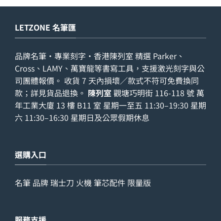
LETZONE 名筆匯
品牌名筆・專業刻字・香港陳列室 精選 Parker、
Cross、LAMY、萬寶龍等書寫工具，支援激光刻字與公
司團體報價。 收貨 7 天內損壞／款式不符可免費換同
款；詳見
貨品退換
。
陳列室
觀塘巧明街 116-118 號 萬
年工業大廈 13 樓 B11 室 星期一至五 11:30–19:30 星期
六 11:30–16:30 星期日及公眾假期休息
選購入口
名筆
品牌
瑞士刀
火機
筆芯配件
限量版
服務支援