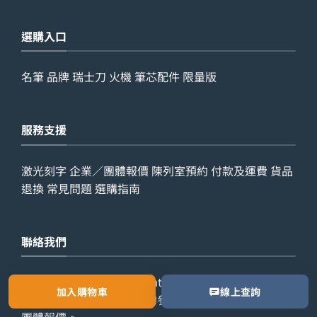
選購入口
名筆
品牌
瑞士刀
火機
筆芯配件
限量版
服務支援
激光刻字
企業／團體報價
陳列室預約
付款及運費
貨品
退換
常見問題
選購指南
聯絡我們
查詢電話：
9029 7975
WhatsApp：
6538 6541
辦公室
加入購物車
線上查詢
電話：
2861 8762
歡迎預約參觀陳列室，或索取公司／