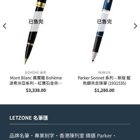
已售完
已售完
BOHÈME 系列
PARKER
Mont Blanc 萬寶龍 Bohème
Parker Sonnet 系列 – 新版 藍
波希米亞系列 – 紅寶石金夾走
色銀夾走珠筆 (1931535)
珠筆 25300
$
3,338.00
$
1,280.00
LETZONE 名筆匯
品牌名筆・專業刻字・香港陳列室 精選 Parker、