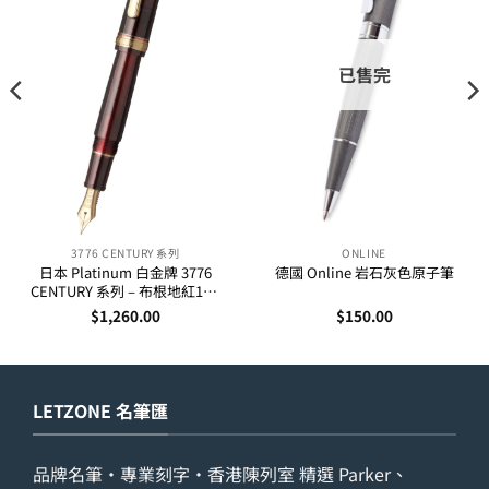
已售完
3776 CENTURY 系列
ONLINE
日本 Platinum 白金牌 3776
德國 Online 岩石灰色原子筆
CENTURY 系列 – 布根地紅14K
金筆咀墨水筆
$
1,260.00
$
150.00
LETZONE 名筆匯
品牌名筆・專業刻字・香港陳列室 精選 Parker、