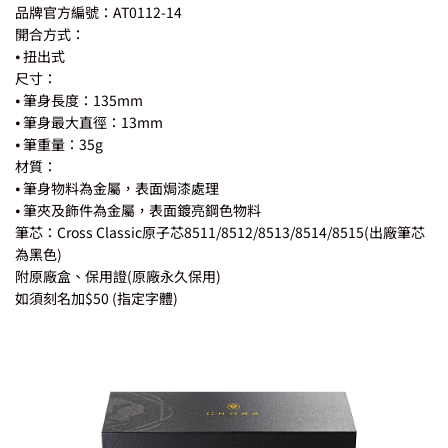
品牌官方編號：AT0112-14
開合方式：
⦁ 扭出式
尺寸：
⦁ 筆身長度：135mm
⦁ 筆身最大直徑：13mm
⦁ 筆重量：35g
材質：
⦁ 筆身物料為金屬，表面焗漆處理
⦁ 筆夾及飾件為金屬，表面鍍亮鋼色物料
筆芯：Cross Classic原子芯8511/8512/8513/8514/8515(出廠筆芯
為黑色)
附原廠盒、保用證(原廠永久保用)
如須刻名加$50 (指定字體)