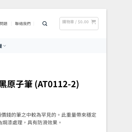
購物車 /
$
0.00
問題
聯絡我們
援
鉻/黑原子筆 (AT0112-2)
量，是同類價錢的筆之中較為罕見的。此重量帶來穩定
為焗漆處理，具有防滑效果。