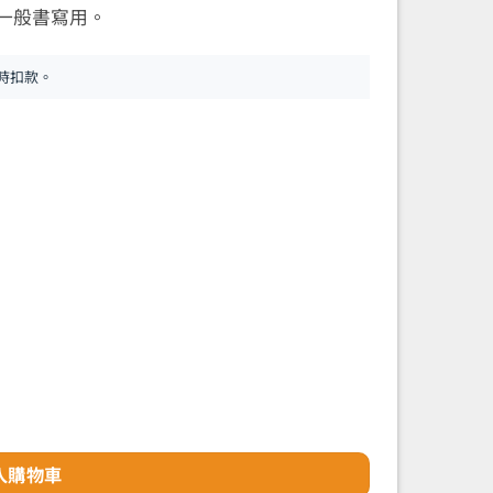
作一般書寫用。
時扣款。
 數量
入購物車