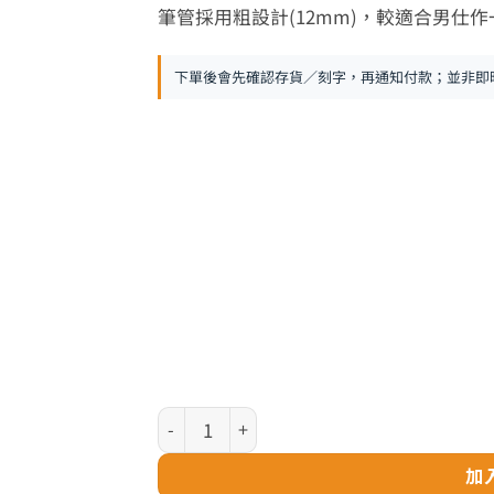
筆管採用粗設計(12mm)，較適合男仕
下單後會先確認存貨／刻字，再通知付款；並非即
Cross Calais 系列 - 鉻/黑原子筆 (AT0112-2)
加