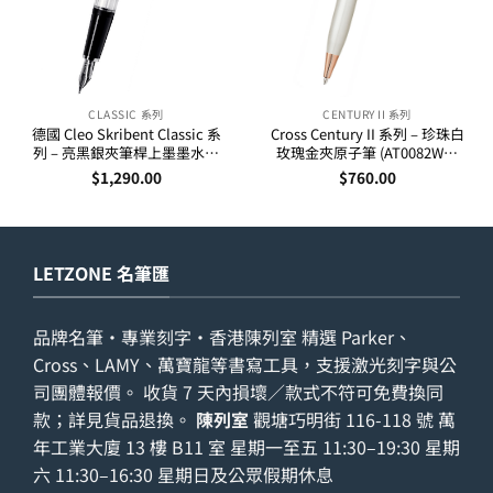
CLASSIC 系列
CENTURY II 系列
德國 Cleo Skribent Classic 系
Cross Century II 系列 – 珍珠白
列 – 亮黑銀夾筆桿上墨墨水筆
玫瑰金夾原子筆 (AT0082WG-
(24000-02)
113)
$
1,290.00
$
760.00
LETZONE 名筆匯
品牌名筆・專業刻字・香港陳列室 精選 Parker、
Cross、LAMY、萬寶龍等書寫工具，支援激光刻字與公
司團體報價。 收貨 7 天內損壞／款式不符可免費換同
款；詳見
貨品退換
。
陳列室
觀塘巧明街 116-118 號 萬
年工業大廈 13 樓 B11 室 星期一至五 11:30–19:30 星期
六 11:30–16:30 星期日及公眾假期休息