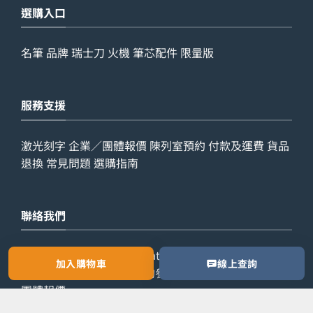
選購入口
名筆
品牌
瑞士刀
火機
筆芯配件
限量版
服務支援
激光刻字
企業／團體報價
陳列室預約
付款及運費
貨品
退換
常見問題
選購指南
聯絡我們
查詢電話：
9029 7975
WhatsApp：
6538 6541
辦公室
加入購物車
線上查詢
電話：
2861 8762
歡迎預約參觀陳列室，或索取公司／
團體報價。
預約參觀