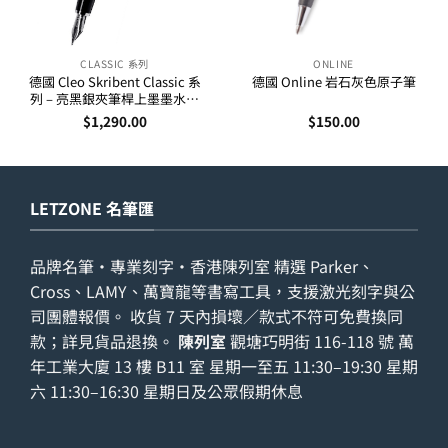
CLASSIC 系列
ONLINE
德國 Cleo Skribent Classic 系
德國 Online 岩石灰色原子筆
列 – 亮黑銀夾筆桿上墨墨水筆
(24000-02)
$
1,290.00
$
150.00
LETZONE 名筆匯
品牌名筆・專業刻字・香港陳列室 精選 Parker、
Cross、LAMY、萬寶龍等書寫工具，支援激光刻字與公
司團體報價。 收貨 7 天內損壞／款式不符可免費換同
款；詳見
貨品退換
。
陳列室
觀塘巧明街 116-118 號 萬
年工業大廈 13 樓 B11 室 星期一至五 11:30–19:30 星期
六 11:30–16:30 星期日及公眾假期休息