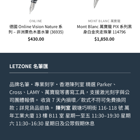
ONLINE
MONT BLANC 萬寶龍
德國 Online Vision Nature 系
Mont Blanc 萬寶龍 PIX 系列黑
列 – 非洲粟色木墨水筆 (36935)
身白金夾走珠筆 114796
$
430.00
$
1,850.00
LETZONE 名筆匯
品牌名筆・專業刻字・香港陳列室 精選 Parker、
Cross、LAMY、萬寶龍等書寫工具，支援激光刻字與公
司團體報價。 收貨 7 天內損壞／款式不符可免費換同
款；詳見
貨品退換
。
陳列室
觀塘巧明街 116-118 號 萬
年工業大廈 13 樓 B11 室 星期一至五 11:30–19:30 星期
六 11:30–16:30 星期日及公眾假期休息