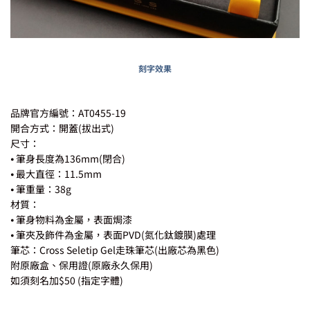
刻字效果
品牌官方編號：AT0455-19
開合方式：開蓋(拔出式)
尺寸：
⦁ 筆身長度為136mm(閉合)
⦁ 最大直徑：11.5mm
⦁ 筆重量：38g
材質：
⦁ 筆身物料為金屬，表面焗漆
⦁ 筆夾及飾件為金屬，表面PVD(氮化鈦鍍膜)處理
筆芯：Cross Seletip Gel走珠筆芯(出廠芯為黑色)
附原廠盒、保用證(原廠永久保用)
如須刻名加$50 (指定字體)