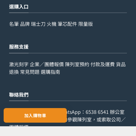
選購入口
名筆
品牌
瑞士刀
火機
筆芯配件
限量版
服務支援
激光刻字
企業／團體報價
陳列室預約
付款及運費
貨品
退換
常見問題
選購指南
聯絡我們
查詢電話：
9029 7975
WhatsApp：
6538 6541
辦公室
加入購物車
電話：
2861 8762
歡迎預約參觀陳列室，或索取公司／
團體報價。