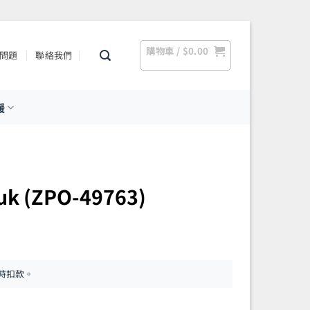
購物車 /
$
0.00
問題
聯絡我們
援
k (ZPO-49763)
時扣款。