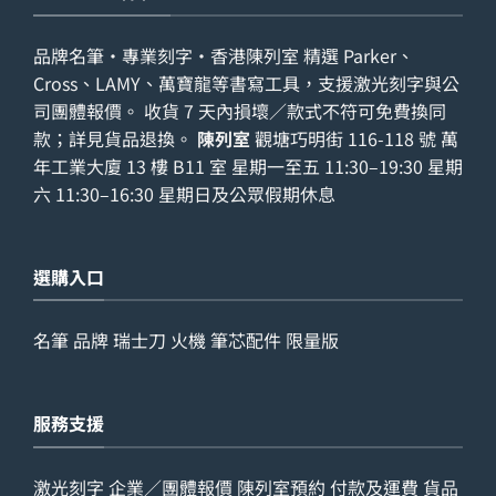
品牌名筆・專業刻字・香港陳列室 精選 Parker、
Cross、LAMY、萬寶龍等書寫工具，支援激光刻字與公
司團體報價。 收貨 7 天內損壞／款式不符可免費換同
款；詳見
貨品退換
。
陳列室
觀塘巧明街 116-118 號 萬
年工業大廈 13 樓 B11 室 星期一至五 11:30–19:30 星期
六 11:30–16:30 星期日及公眾假期休息
選購入口
名筆
品牌
瑞士刀
火機
筆芯配件
限量版
服務支援
激光刻字
企業／團體報價
陳列室預約
付款及運費
貨品