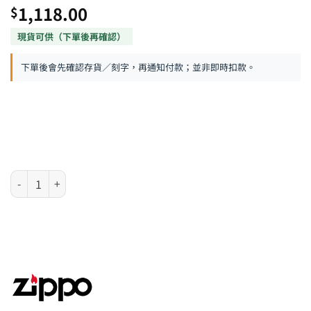
1,118.00
$
下單後會先確認存貨／刻字，再通知付款；並非即時扣款。
Zippo 日版火機 - 金粉漆蒔繪龍 (1面圖案)(J923) 數量