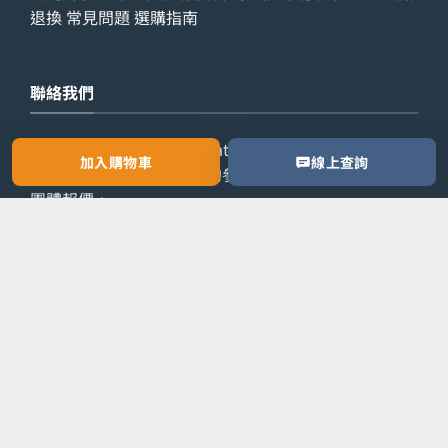
退換
常見問題
選購指南
聯絡我們
查詢電話：
9029 7975
WhatsApp：
6538 6541
辦公室
加入購物車
線上查詢
電話：
2861 8762
歡迎預約參觀陳列室，或索取公司／
團體報價。
預約參觀
索取報價
Copyright 2026 ©
LETZONE 名筆匯
PayPal
Ca