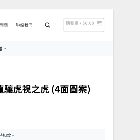
購物車 /
$
0.00
問題
聯絡我們
援
箔龍驤虎視之虎 (4面圖案)
時扣款。