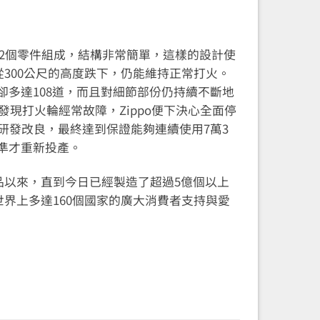
用22個零件組成，結構非常簡單，這樣的設計使
使從300公尺的高度跌下，仍能維持正常打火。
卻多達108道，而且對細節部份仍持續不斷地
為發現打火輪經常故障，Zippo便下決心全面停
研發改良，最終達到保證能夠連續使用7萬3
準才重新投產。
產品以來，直到今日已經製造了超過5億個以上
到世界上多達160個國家的廣大消費者支持與愛