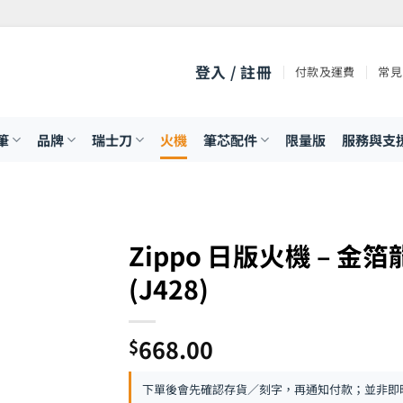
登入 / 註冊
付款及運費
常見
筆
品牌
瑞士刀
火機
筆芯配件
限量版
服務與支
Zippo 日版火機 – 金
(J428)
668.00
$
下單後會先確認存貨／刻字，再通知付款；並非即