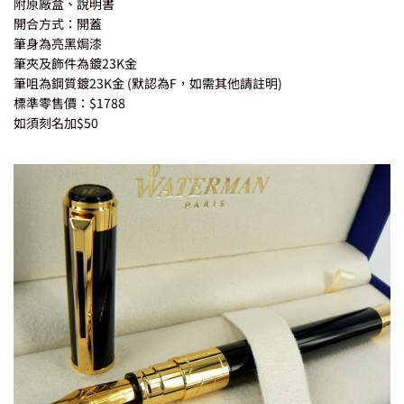
附原廠盒、說明書
開合方式：開蓋
筆身為亮黑焗漆
筆夾及飾件為鍍23K金
筆咀為鋼質鍍23K金 (默認為F，如需其他請註明)
標準零售價：$1788
如須刻名加$50