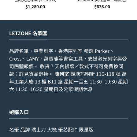
$
1,280.00
$
638.00
LETZONE 名筆匯
品牌名筆・專業刻字・香港陳列室 精選 Parker、
Cross、LAMY、萬寶龍等書寫工具，支援激光刻字與公
司團體報價。 收貨 7 天內損壞／款式不符可免費換同
款；詳見
貨品退換
。
陳列室
觀塘巧明街 116-118 號 萬
年工業大廈 13 樓 B11 室 星期一至五 11:30–19:30 星期
六 11:30–16:30 星期日及公眾假期休息
選購入口
名筆
品牌
瑞士刀
火機
筆芯配件
限量版