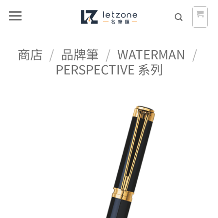
Skip
to
content
商店
/
品牌筆
/
WATERMAN
/
PERSPECTIVE 系列