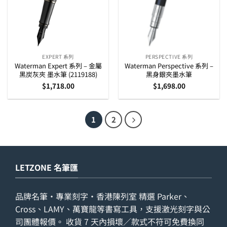
EXPERT 系列
PERSPECTIVE 系列
Waterman Expert 系列 – 金屬
Waterman Perspective 系列 –
黑炭灰夾 墨水筆 (2119188)
黑身銀夾墨水筆
$
1,718.00
$
1,698.00
1
2
LETZONE 名筆匯
品牌名筆・專業刻字・香港陳列室 精選 Parker、
Cross、LAMY、萬寶龍等書寫工具，支援激光刻字與公
司團體報價。 收貨 7 天內損壞／款式不符可免費換同