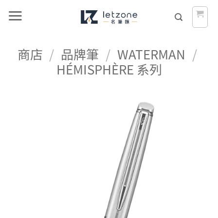
Skip
to
content
商店
/
品牌筆
/
WATERMAN
/
HÉMISPHÈRE 系列