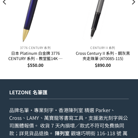
3776 CENTURY 系列
CENTURY II 系列
日本 Platinum 白金牌 3776
Cross Century II 系列 – 鋼灰黑
CENTURY 系列 – 教堂藍14K 金
夾走珠筆 (AT0085-115)
夾原子筆
$
550.00
$
890.00
LETZONE 名筆匯
品牌名筆・專業刻字・香港陳列室 精選 Parker、
Cross、LAMY、萬寶龍等書寫工具，支援激光刻字與公
司團體報價。 收貨 7 天內損壞／款式不符可免費換同
款；詳見
貨品退換
。
陳列室
觀塘巧明街 116-118 號 萬