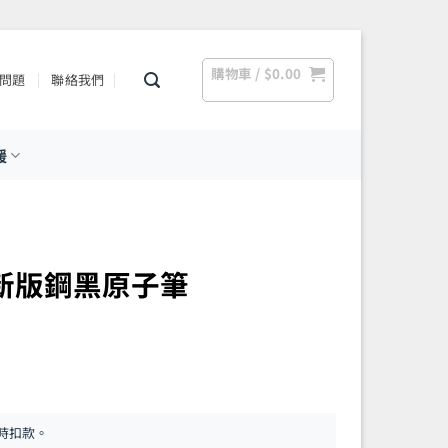
購物車 /
$
0.00
問題
聯絡我們
援
 – 新版鋼黑原子筆
時扣款。