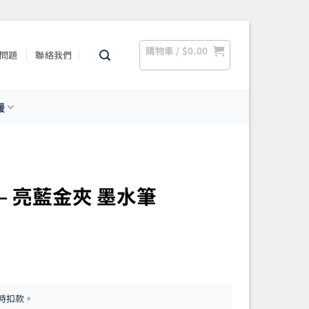
購物車 /
$
0.00
問題
聯絡我們
援
系列 – 亮藍金夾 墨水筆
時扣款。