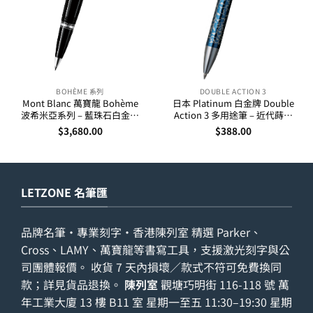
BOHÈME 系列
DOUBLE ACTION 3
Mont Blanc 萬寶龍 Bohème
日本 Platinum 白金牌 Double
波希米亞系列 – 藍珠石白金夾
Action 3 多用途筆 – 近代蒔繪
走珠筆 25330
(唐草藍)
$
3,680.00
$
388.00
LETZONE 名筆匯
品牌名筆・專業刻字・香港陳列室 精選 Parker、
Cross、LAMY、萬寶龍等書寫工具，支援激光刻字與公
司團體報價。 收貨 7 天內損壞／款式不符可免費換同
款；詳見
貨品退換
。
陳列室
觀塘巧明街 116-118 號 萬
年工業大廈 13 樓 B11 室 星期一至五 11:30–19:30 星期