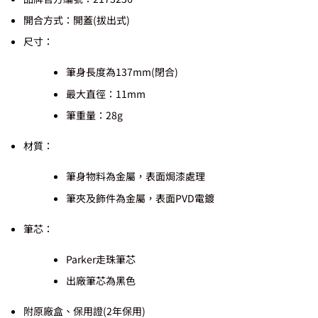
開合方式：開蓋(拔出式)
尺寸：
筆身長度為137mm(閉合)
最大直徑：11mm
筆重量：28g
材質：
筆身物料為金屬，表面焗漆處理
筆夾及飾件為金屬，表面PVD電鍍
筆芯：
Parker走珠筆芯
出廠筆芯為黑色
附原廠盒、保用證(2年保用)