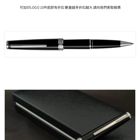
可加印LOGO 10件起即有折扣 數量越多折扣越大 請向我們索取報價