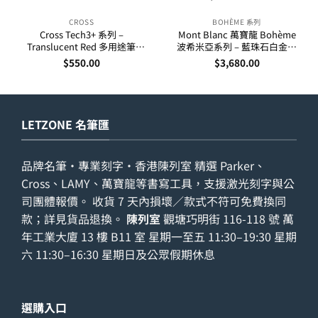
CROSS
BOHÈME 系列
Cross Tech3+ 系列 –
Mont Blanc 萬寶龍 Bohème
Translucent Red 多用途筆
波希米亞系列 – 藍珠石白金夾
(AT0090-13)
走珠筆 25330
$
550.00
$
3,680.00
LETZONE 名筆匯
品牌名筆・專業刻字・香港陳列室 精選 Parker、
Cross、LAMY、萬寶龍等書寫工具，支援激光刻字與公
司團體報價。 收貨 7 天內損壞／款式不符可免費換同
款；詳見
貨品退換
。
陳列室
觀塘巧明街 116-118 號 萬
年工業大廈 13 樓 B11 室 星期一至五 11:30–19:30 星期
六 11:30–16:30 星期日及公眾假期休息
選購入口