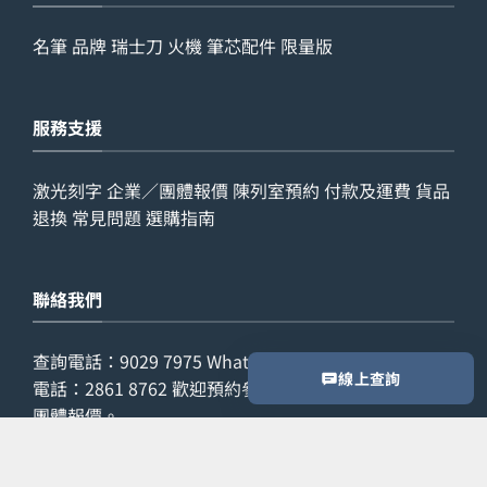
名筆
品牌
瑞士刀
火機
筆芯配件
限量版
服務支援
激光刻字
企業／團體報價
陳列室預約
付款及運費
貨品
退換
常見問題
選購指南
聯絡我們
查詢電話：
9029 7975
WhatsApp：
6538 6541
辦公室
線上查詢
電話：
2861 8762
歡迎預約參觀陳列室，或索取公司／
團體報價。
預約參觀