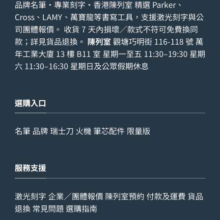
品牌名筆・專業刻字・香港陳列室 精選 Parker、
Cross、LAMY、萬寶龍等書寫工具，支援激光刻字與公
司團體報價。 收貨 7 天內損壞／款式不符可免費換同
款；詳見
貨品退換
。
陳列室
觀塘巧明街 116-118 號 萬
年工業大廈 13 樓 B11 室 星期一至五 11:30–19:30 星期
六 11:30–16:30 星期日及公眾假期休息
選購入口
名筆
品牌
瑞士刀
火機
筆芯配件
限量版
服務支援
激光刻字
企業／團體報價
陳列室預約
付款及運費
貨品
退換
常見問題
選購指南