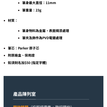
筆身最大直徑：11mm
筆重量：23g
材質：
筆身物料為金屬，表面焗漆處理
筆夾及飾件為PVD電鍍處理
筆芯：Parker 原子芯
附原廠盒、保用證
如須刻名加$50 (指定字體)
產品陳列室
開放時間
（設即場零售，歡迎預約）