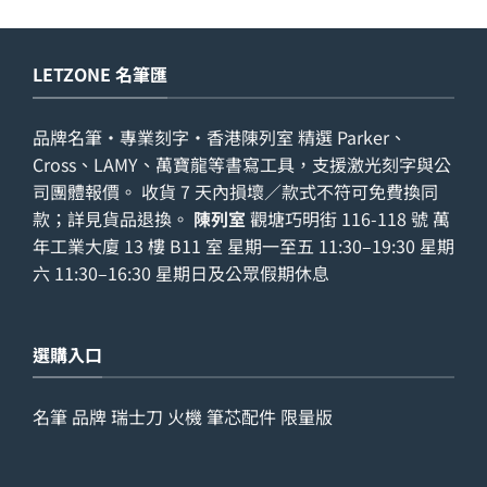
LETZONE 名筆匯
品牌名筆・專業刻字・香港陳列室 精選 Parker、
Cross、LAMY、萬寶龍等書寫工具，支援激光刻字與公
司團體報價。 收貨 7 天內損壞／款式不符可免費換同
款；詳見
貨品退換
。
陳列室
觀塘巧明街 116-118 號 萬
年工業大廈 13 樓 B11 室 星期一至五 11:30–19:30 星期
六 11:30–16:30 星期日及公眾假期休息
選購入口
名筆
品牌
瑞士刀
火機
筆芯配件
限量版