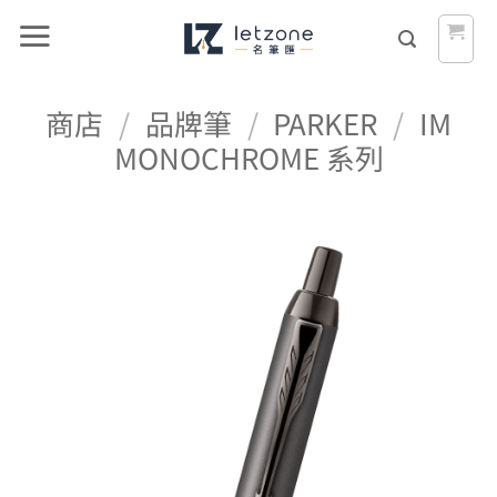
Skip
to
content
商店
/
品牌筆
/
PARKER
/
IM
MONOCHROME 系列