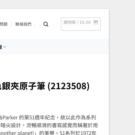
購物車 /
$
0.00
問題
聯絡我們
援
綠色銀夾原子筆 (2123508)
好為Parker 的第51週年紀念，故以此作為系列
的暗尖設計，流暢順滑的書寫感覺而稱著於用
other planet)」的美譽。51系列於1972年