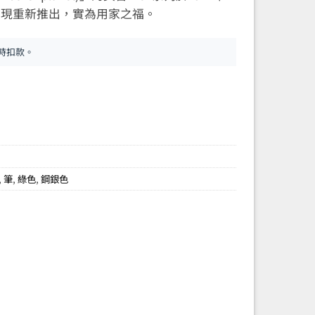
。現重新推出，實為用家之福。
時扣款。
,
筆
,
綠色
,
鋼銀色