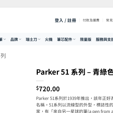
登入 / 註冊
付款及運費
常見
筆
品牌
瑞士刀
火機
筆芯配件
限量版
服務與支
系列
Parker 51 系列 – 青
720.00
$
Parker 51系列於1939年推出，該年正
名稱。51系列以流線型的外型，標誌性
家，有「來自另一星球的筆(a pen from an