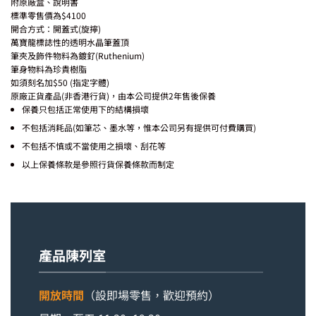
附原廠盒、說明書
標準零售價為$4100
開合方式：開蓋式(旋擰)
萬寶龍標誌性的透明水晶筆蓋頂
筆夾及飾件物料為鍍釕(Ruthenium)
筆身物料為珍貴樹脂
如須刻名加$50 (指定字體)
原廠正貨產品(非香港行貨)，由本公司提供2年售後保養
保養只包括正常使用下的結構損壞
不包括消耗品(如筆芯、墨水等，惟本公司另有提供可付費購買)
不包括不慎或不當使用之損壞、刮花等
以上保養條款是參照行貨保養條款而制定
產品陳列室
開放時間
（設即場零售，歡迎預約）