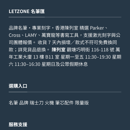
LETZONE 名筆匯
品牌名筆・專業刻字・香港陳列室 精選 Parker、
Cross、LAMY、萬寶龍等書寫工具，支援激光刻字與公
司團體報價。 收貨 7 天內損壞／款式不符可免費換同
款；詳見
貨品退換
。
陳列室
觀塘巧明街 116-118 號 萬
年工業大廈 13 樓 B11 室 星期一至五 11:30–19:30 星期
六 11:30–16:30 星期日及公眾假期休息
選購入口
名筆
品牌
瑞士刀
火機
筆芯配件
限量版
服務支援