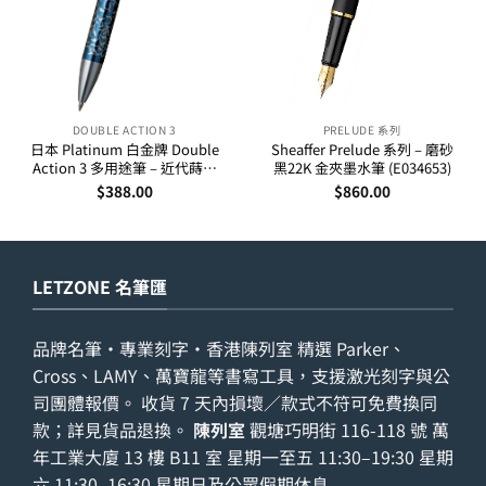
DOUBLE ACTION 3
PRELUDE 系列
日本 Platinum 白金牌 Double
Sheaffer Prelude 系列 – 磨砂
Action 3 多用途筆 – 近代蒔繪
黑22K 金夾墨水筆 (E034653)
(唐草藍)
$
388.00
$
860.00
LETZONE 名筆匯
品牌名筆・專業刻字・香港陳列室 精選 Parker、
Cross、LAMY、萬寶龍等書寫工具，支援激光刻字與公
司團體報價。 收貨 7 天內損壞／款式不符可免費換同
款；詳見
貨品退換
。
陳列室
觀塘巧明街 116-118 號 萬
年工業大廈 13 樓 B11 室 星期一至五 11:30–19:30 星期
六 11:30–16:30 星期日及公眾假期休息