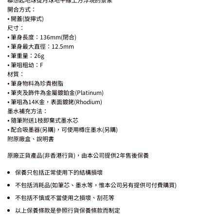
開合方式：
⦁ 開蓋(旋擰式)
尺寸：
⦁ 筆身長度：136mm(閉合)
⦁ 筆身最大直徑：12.5mm
⦁ 筆重量：26g
⦁ 筆咀粗幼：F
材質：
⦁ 筆身物料為珍貴樹脂
⦁ 筆夾及飾件為金屬鍍鉑金(Platinum)
⦁ 筆咀為14K金，表面鍍銠(Rhodium)
墨水補充方法：
⦁ 隨筆附送1枝即棄式墨水芯
⦁ 配合吸墨器(另購)，可使用樽庄墨水(另購)
附原廠盒、說明書
原廠正貨產品(非香港行貨)，由本公司提供2年售後保養
保養只包括正常使用下的結構損壞
不包括消耗品(如筆芯、墨水等，惟本公司另有提供可付費購買)
不包括不慎或不當使用之損壞、刮花等
以上保養條款是參照行貨保養條款而制定