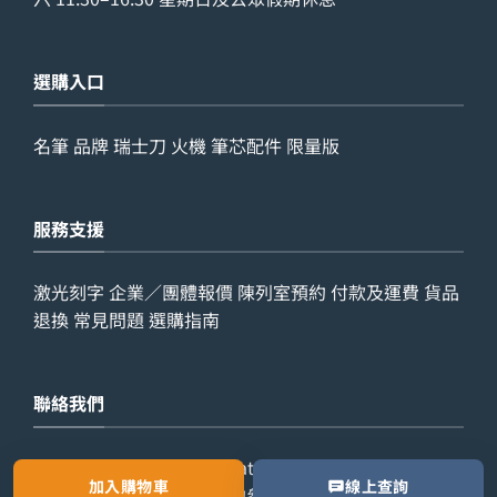
選購入口
名筆
品牌
瑞士刀
火機
筆芯配件
限量版
服務支援
激光刻字
企業／團體報價
陳列室預約
付款及運費
貨品
退換
常見問題
選購指南
聯絡我們
查詢電話：
9029 7975
WhatsApp：
6538 6541
辦公室
加入購物車
線上查詢
電話：
2861 8762
歡迎預約參觀陳列室，或索取公司／