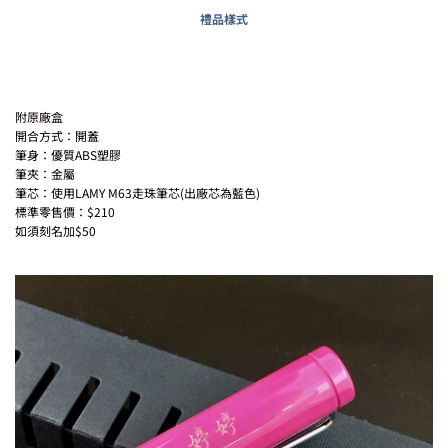
禮品樣式
附原廠盒
開合方式：開蓋
筆身：優質ABS塑膠
筆夾：金屬
筆芯：使用LAMY M63走珠筆芯(出廠芯為藍色)
標準零售價：$210
如須刻名加$50