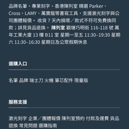
品牌名筆・專業刻字・香港陳列室 精選 Parker、
Cross、LAMY、萬寶龍等書寫工具，支援激光刻字與公
司團體報價。 收貨 7 天內損壞／款式不符可免費換同
款；詳見
貨品退換
。
陳列室
觀塘巧明街 116-118 號 萬
年工業大廈 13 樓 B11 室 星期一至五 11:30–19:30 星期
六 11:30–16:30 星期日及公眾假期休息
選購入口
名筆
品牌
瑞士刀
火機
筆芯配件
限量版
服務支援
激光刻字
企業／團體報價
陳列室預約
付款及運費
貨品
退換
常見問題
選購指南