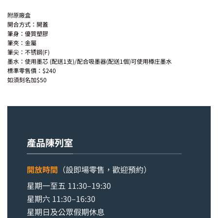
附原廠盒
開合方式：開蓋
筆身：優質塑膠
筆夾：金屬
筆尖：不锈鋼(F)
墨水：使用墨芯 (配送1支)/配合吸墨器(配送1個)可使用樽庄墨水
標準零售價：$240
如須刻名加$50
產品陳列室
開放時間
（設即場零售，歡迎預約）
星期一至五 11:30–19:30
星期六 11:30–16:30
星期日及公眾假期休息