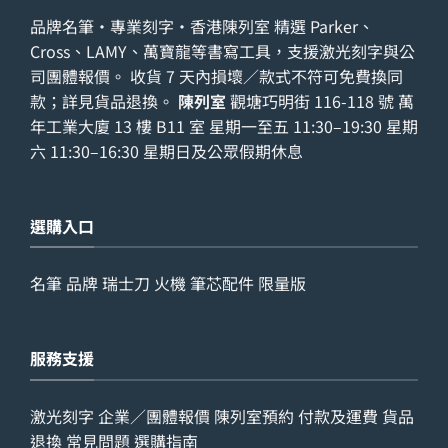
品牌名筆・專業刻字・香港陳列室 精選 Parker、
Cross、LAMY、萬寶龍等書寫工具，支援激光刻字與公
司團體報價。 收貨 7 天內損壞／款式不符可免費換同
款；詳見
貨品退換
。
陳列室
觀塘巧明街 116-118 號 萬
年工業大廈 13 樓 B11 室 星期一至五 11:30–19:30 星期
六 11:30–16:30 星期日及公眾假期休息
選購入口
名筆
品牌
瑞士刀
火機
筆芯配件
限量版
服務支援
激光刻字
企業／團體報價
陳列室預約
付款及運費
貨品
退換
常見問題
選購指南