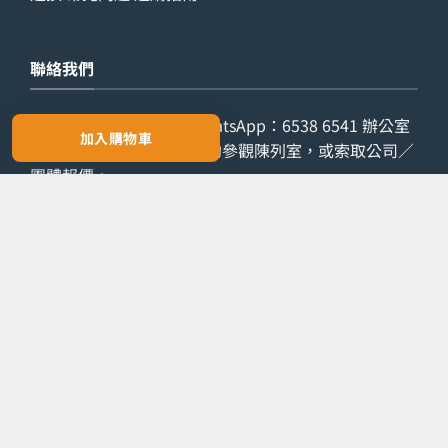
聯絡我們
查詢電話：
9029 7975
WhatsApp：
6538 6541
辦公室
加入購物車
電話：
2861 8762
歡迎預約參觀陳列室，或索取公司／
團體報價。
預約參觀
索取報價
Copyright 2026 ©
LETZONE 名筆匯
PayPal
Ca
On