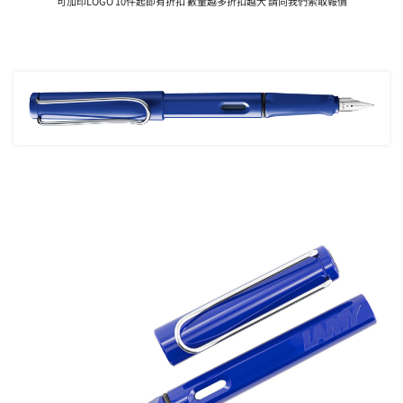
可加印LOGO 10件起即有折扣 數量越多折扣越大 請向我們索取報價