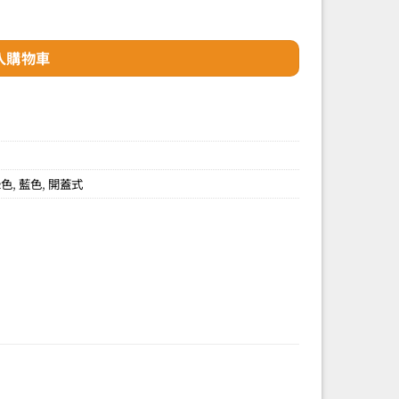
水筆 數量
入購物車
綠色
,
藍色
,
開蓋式