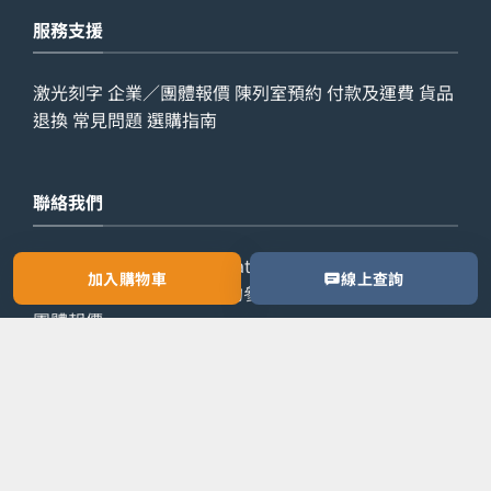
服務支援
激光刻字
企業／團體報價
陳列室預約
付款及運費
貨品
退換
常見問題
選購指南
聯絡我們
查詢電話：
9029 7975
WhatsApp：
6538 6541
辦公室
加入購物車
線上查詢
電話：
2861 8762
歡迎預約參觀陳列室，或索取公司／
團體報價。
預約參觀
索取報價