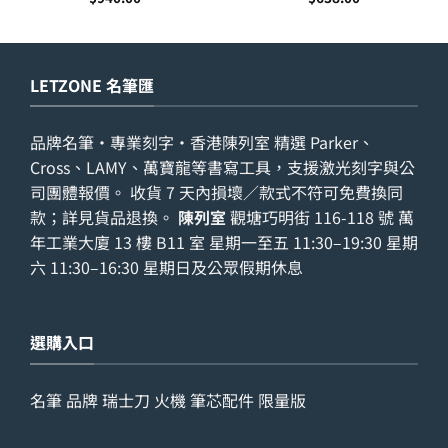
LETZONE 名筆匯
品牌名筆・專業刻字・香港陳列室 精選 Parker、
Cross、LAMY、萬寶龍等書寫工具，支援激光刻字與公
司團體報價。 收貨 7 天內損壞／款式不符可免費換同
款；詳見
貨品退換
。
陳列室
觀塘巧明街 116-118 號 萬
年工業大廈 13 樓 B11 室 星期一至五 11:30–19:30 星期
六 11:30–16:30 星期日及公眾假期休息
選購入口
名筆
品牌
瑞士刀
火機
筆芯配件
限量版