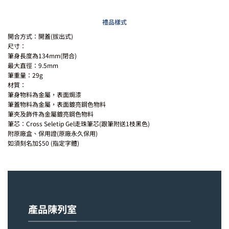
禮品樣式
開合方式：開蓋(拔出式)
尺寸：
筆身長度為134mm(閉合)
最大直徑：9.5mm
筆重量：29g
材質：
筆身物料為金屬，表面焗漆
筆蓋物料為金屬，表面鍍亮鋼色物料
筆夾及飾件為金屬鍍亮鋼色物料
筆芯：Cross Seletip Gel走珠筆芯(跟筆附送1枝黑色)
附原廠盒、保用證(原廠永久保用)
如須刻名加$50 (指定字體)
產品陳列室