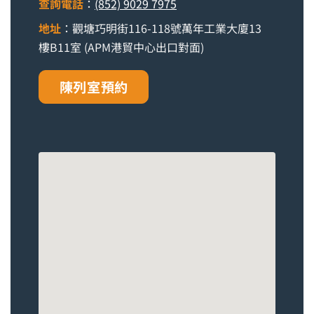
查詢電話
：
(852) 9029 7975
地址
：觀塘巧明街116-118號萬年工業大廈13
樓B11室 (APM港貿中心出口對面)
陳列室預約