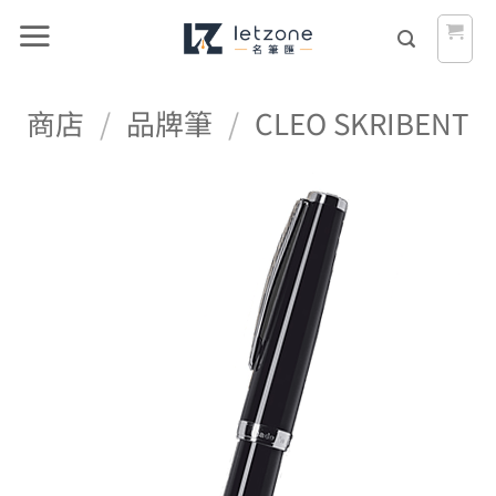
Skip
to
content
商店
/
品牌筆
/
CLEO SKRIBENT