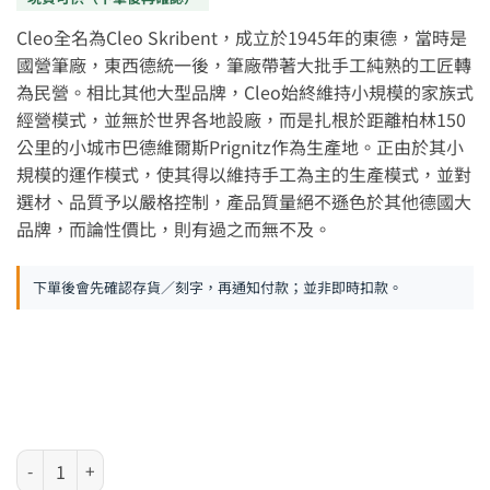
Cleo全名為Cleo Skribent，成立於1945年的東德，當時是
國營筆廠，東西德統一後，筆廠帶著大批手工純熟的工匠轉
為民營。相比其他大型品牌，Cleo始終維持小規模的家族式
經營模式，並無於世界各地設廠，而是扎根於距離柏林150
公里的小城市巴德維爾斯Prignitz作為生產地。正由於其小
規模的運作模式，使其得以維持手工為主的生產模式，並對
選材、品質予以嚴格控制，產品質量絕不遜色於其他德國大
品牌，而論性價比，則有過之而無不及。
下單後會先確認存貨／刻字，再通知付款；並非即時扣款。
德國 Cleo Skribent Classic 系列 - 亮黑銀夾14K 金筆咀墨水筆 數量