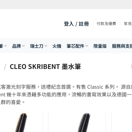
登入 / 註冊
付款及運費
常見
筆
品牌
瑞士刀
火機
筆芯配件
限量版
服務與支
T
/
CLEO SKRIBENT 墨水筆
客激光刻字服務，送禮紀念首選。有售 Classic 系列。 源自於
ibent 幾十年來憑藉多功能的應用，流暢的書寫效果以及德
人群的喜愛。