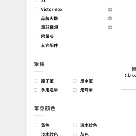
Victorinox
品牌火機
筆芯種類
限量版
其它配件
筆種
德
Cla
原子筆
墨水筆
桿上墨
多用途筆
走珠筆
筆身顏色
黃色
深木紋色
淺木紋色
灰色