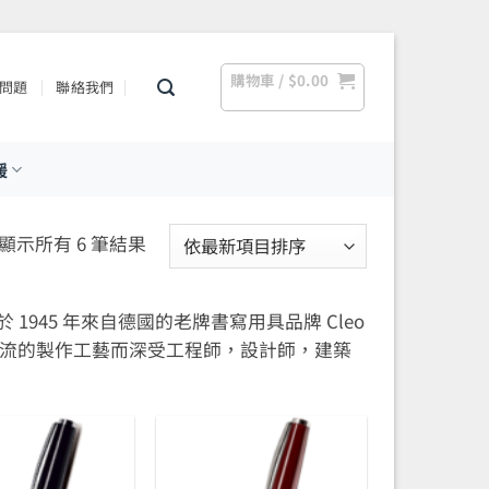
購物車 /
$
0.00
問題
聯絡我們
援
依
顯示所有 6 筆結果
最
新
 1945 年來自德國的老牌書寫用具品牌 Cleo
項
國一流的製作工藝而深受工程師，設計師，建築
目
排
序