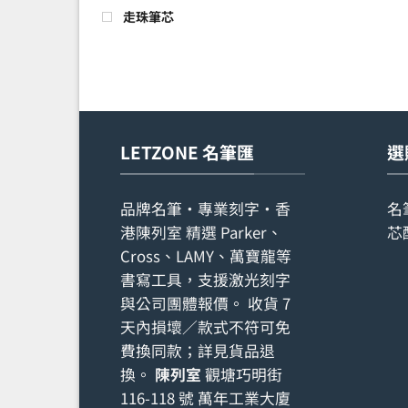
走珠筆芯
LETZONE 名筆匯
選
品牌名筆・專業刻字・香
名
港陳列室 精選 Parker、
芯
Cross、LAMY、萬寶龍等
書寫工具，支援激光刻字
與公司團體報價。 收貨 7
天內損壞／款式不符可免
費換同款；詳見
貨品退
換
。
陳列室
觀塘巧明街
116-118 號 萬年工業大廈