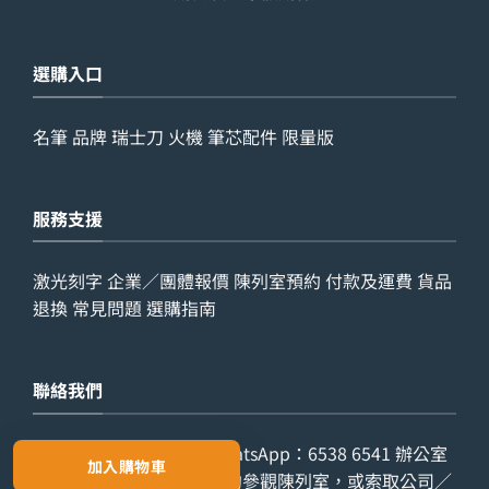
選購入口
名筆
品牌
瑞士刀
火機
筆芯配件
限量版
服務支援
激光刻字
企業／團體報價
陳列室預約
付款及運費
貨品
退換
常見問題
選購指南
聯絡我們
查詢電話：
9029 7975
WhatsApp：
6538 6541
辦公室
加入購物車
電話：
2861 8762
歡迎預約參觀陳列室，或索取公司／