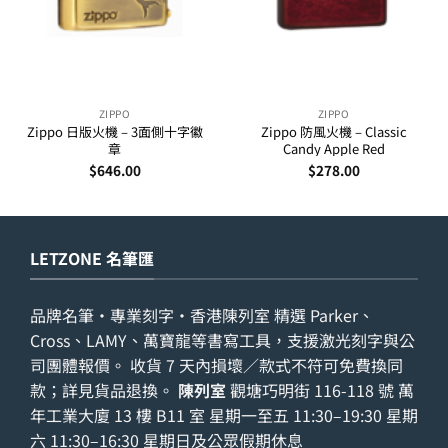
ZIPPO
ZIPPO
Zippo 日版火機 – 3面側十字徽
Zippo 防風火機 – Classic
章
Candy Apple Red
$
646.00
$
278.00
LETZONE 名筆匯
品牌名筆・專業刻字・香港陳列室 精選 Parker、
Cross、LAMY、萬寶龍等書寫工具，支援激光刻字與公
司團體報價。 收貨 7 天內損壞／款式不符可免費換同
款；詳見
貨品退換
。
陳列室
觀塘巧明街 116-118 號 萬
年工業大廈 13 樓 B11 室 星期一至五 11:30–19:30 星期
六 11:30–16:30 星期日及公眾假期休息